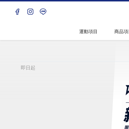
兒童青年
上衣
團體
下著
運動項目
商品項
匹克球
包袋配
即日起