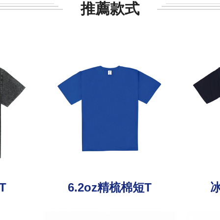
推薦款式
T
6.2oz精梳棉短T