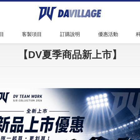
足球
套量申請
球衣故事
全昇華服飾資訊
目
客製項目
訂購說明
優惠活動
件
尺寸測量方式
常見問題
【DV夏季商品新上市】