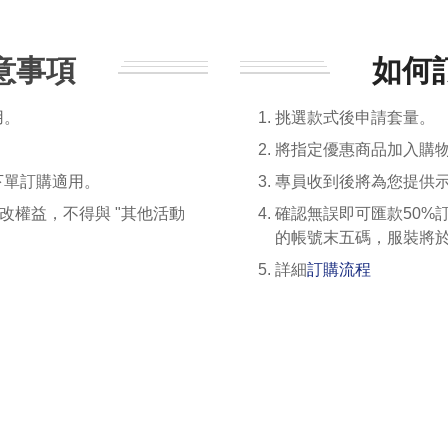
意事項
如何
用。
挑選款式後申請套量。
。
將指定優惠商品加入購
下單訂購適用。
專員收到後將為您提供
更改權益，不得與 "其他活動
確認無誤即可匯款50%訂
的帳號末五碼，服裝將於
詳細
訂購流程