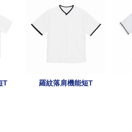
短T
羅紋落肩機能短T