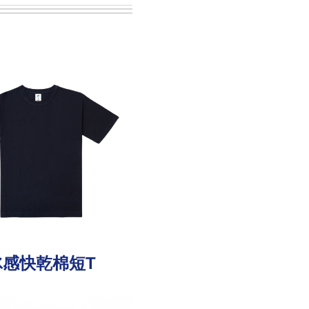
冰感快乾棉短T