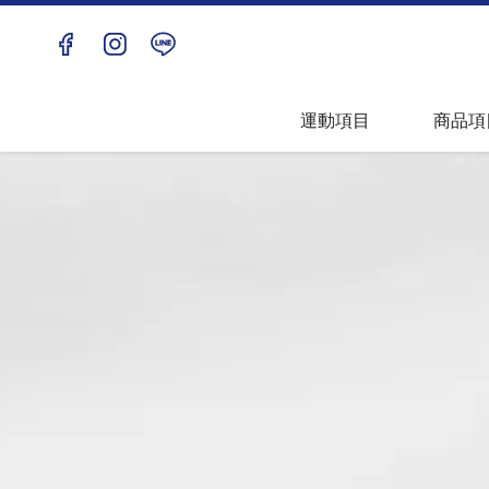
兒童青年
上衣
團體
下著
運動項目
商品項
匹克球
包袋配