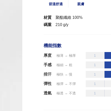
節溫舒適
親膚
材質
聚酯纖維 100%
碼重
210 g/y
機能指數
厚度
極薄 → 極厚
手感
極細 → 粗
排汗
極快 → 慢
彈性
極彈 → 不彈
透氣
極透 → 不透