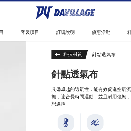
足球
套量申請
球衣故事
全昇華服飾資訊
目
客製項目
訂購說明
優惠活動
件
尺寸測量方式
常見問題
科技材質
針點透氣布
針點透氣布
具備卓越的透氣性，能有效促進空氣流
擔，適合長時間運動，並且耐用強韌，
想選擇。