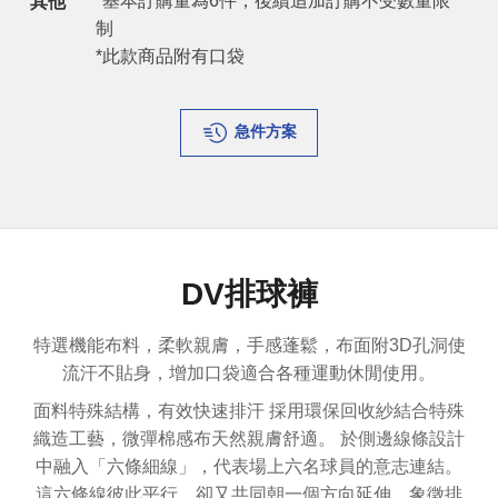
*基本訂購量為6件，後續追加訂購不受數量限
其他
制
*此款商品附有口袋
急件方案
DV排球褲
特選機能布料，柔軟親膚，手感蓬鬆，布面附3D孔洞使
流汗不貼身，增加口袋適合各種運動休閒使用。
面料特殊結構，有效快速排汗 採用環保回收紗結合特殊
織造工藝，微彈棉感布天然親膚舒適。
於側邊線條設計
中融入「
六條細線
」，代表場上六名球員的意志連結。
這六條線彼此平行、卻又共同朝一個方向延伸，象徵排