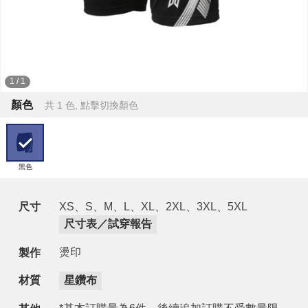
1
/
1
顏色
共 1 色, 點擊切換顏色
黑色
尺寸
XS、S、M、L、XL、2XL、3XL、5XL
尺寸表／試穿報告
燙印
製作
材質
星鑽布