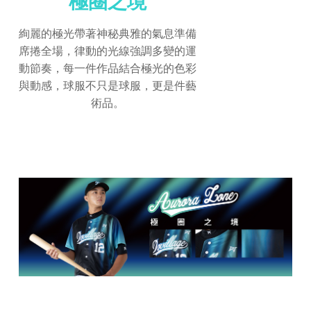
極圈之境
絢麗的極光帶著神秘典雅的氣息準備
席捲全場，律動的光線強調多變的運
動節奏，每一件作品結合極光的色彩
與動感，球服不只是球服，更是件藝
術品。