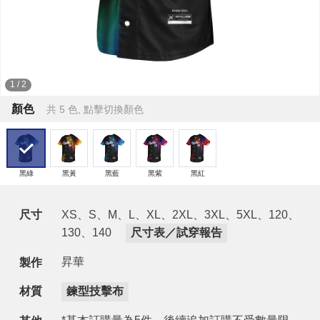
1
/
2
顏色
共 5 色, 點擊切換顏色
黑綠
黑黃
黑藍
黑紫
黑紅
尺寸
XS、S、M、L、XL、2XL、3XL、5XL、120、
130、140
尺寸表／試穿報告
昇華
製作
材質
鍊型技擊布