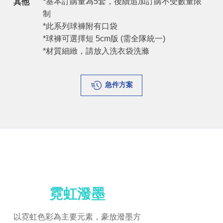
*基本訂購量為5套，後續追加訂購不受數量限
其他
制
*此系列球褲附有口袋
*球褲可選擇短 5cm版 (需全隊統一)
*材質細緻，請放入洗衣袋洗滌
急件方案
霓虹潑墨
以霓虹色彩為主要元素，豪放潑墨方