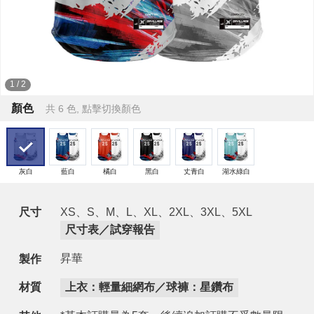
1
/
2
顏色
共 6 色, 點擊切換顏色
灰白
藍白
橘白
黑白
丈青白
湖水綠白
尺寸
XS、S、M、L、XL、2XL、3XL、5XL
尺寸表／試穿報告
昇華
製作
材質
上衣：輕量細網布／球褲：星鑽布