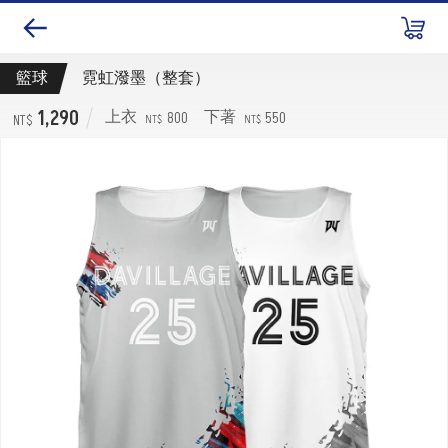
籃球
霓虹潑墨（整套）
1,290
800
550
上衣
下著