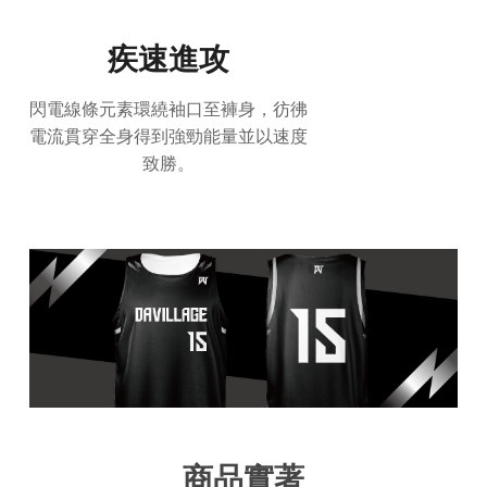
疾速進攻
閃電線條元素環繞袖口至褲身，彷彿
電流貫穿全身得到強勁能量並以速度
致勝。
商品實著