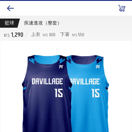
籃球
疾速進攻（整套）
1,290
800
550
上衣
下著