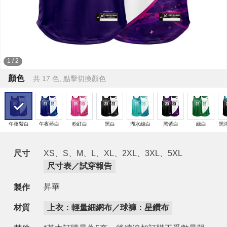
1
/
2
顏色
共 17 色, 點擊切換顏色
午夜紫白
午夜藍白
粉紅白
黑白
湖水綠白
黑紫白
綠白
黑
尺寸
XS、S、M、L、XL、2XL、3XL、5XL
尺寸表／試穿報告
昇華
製作
材質
上衣：輕量細網布／球褲：星鑽布