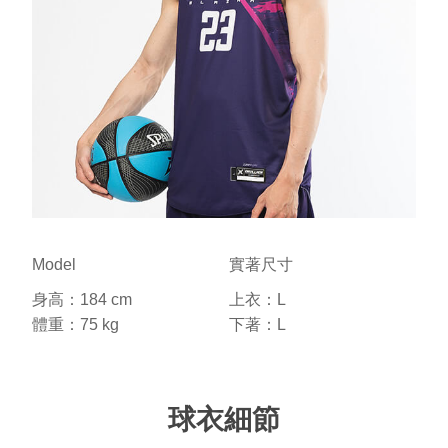
Model
實著尺寸
身高：184 cm
上衣：L
體重：75 kg
下著：L
球衣細節