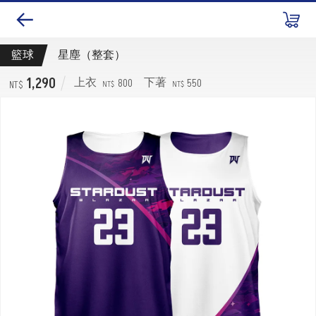
籃球
星塵（整套）
1,290
800
550
上衣
下著