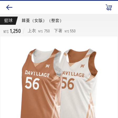
籃球
棘蔓（女版）（整套）
1,250
750
550
上衣
下著