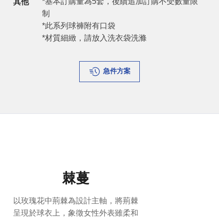
*基本訂購量為5套，後續追加訂購不受數量限
其他
制
*此系列球褲附有口袋
*材質細緻，請放入洗衣袋洗滌
急件方案
棘蔓
以玫瑰花中荊棘為設計主軸，將荊棘
呈現於球衣上，象徵女性外表雖柔和