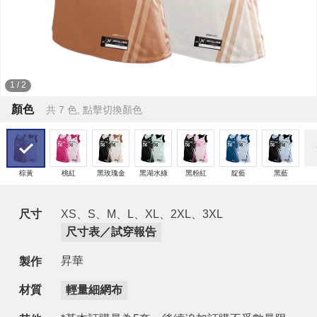
1
/
2
顏色
共 7 色, 點擊切換顏色
棕黃
桃紅
黑玫瑰金
黑湖水綠
黑粉紅
靛藍
黑藍
尺寸
XS、S、M、L、XL、2XL、3XL
尺寸表／試穿報告
昇華
製作
材質
輕量細網布