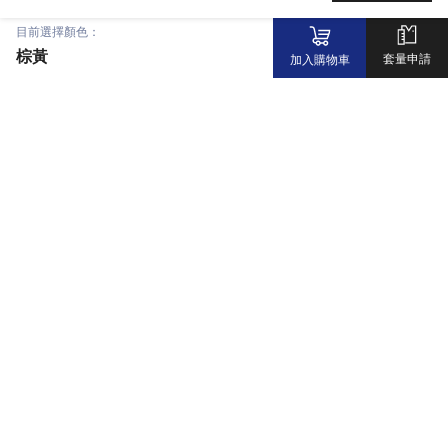
目前選擇顏色：
棕黃
套量申請
加入購物車
最新消息
科技材質
共同開發
會員福利
會員專區
品牌介紹
常見問題
實體通路
其他據點