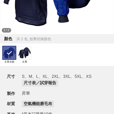
1
/
1
顏色
共 2 色, 點擊切換顏色
丈青水藍
丈青
尺寸
S、M、L、XL、2XL、3XL、5XL、XS
尺寸表／試穿報告
昇華
製作
材質
空氣機能磨毛布