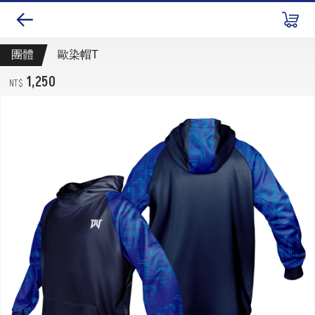
團體
歐染帽T
1,250